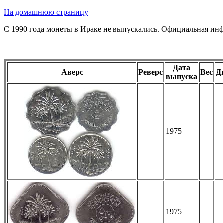
На домашнюю страницу
C 1990 года монеты в Ираке не выпускались. Официальная инф
Дата
Аверс
Реверс
Вес
Д
выпуска
1975
1975