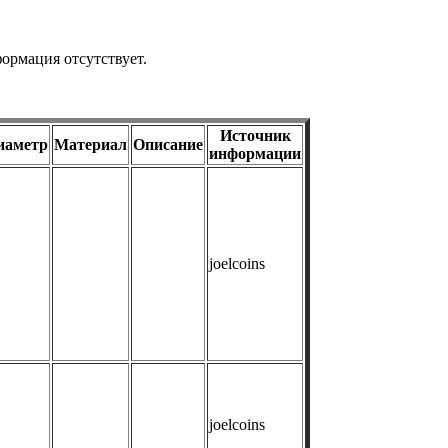
ормация отсутствует.
Источник
иаметр
Материал
Описание
информации
joelcoins
joelcoins