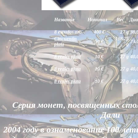
Название
Номинал
Вес
Ди
8 escudos oro
400 €
27 g
38,
Cincuentin
168,75
50 €
73,
plata
g
8 reales plata
10 €
27 g
40,
8 reales plata
10 €
27 g
40,
8 reales plata
10 €
27 g
40,
Серия монет, посвященных сто
Дали
2004 году в ознаменование 100 ле