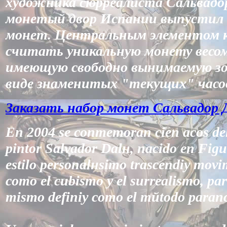
художника сюрреалиста Сальвадо
монетый двор Испании выпустил 
монет. Центральным элементом 
считать уникальную монету весом 
имеющую свободно вынимаемую зо
виде знаменитых "текущих" часов
Заказать набор монет Сальвадор 
En 2004 se conmemoran cien aсos del
pintor Salvador Dalн, nacido en Figu
estilo personalнsimo trascendiу movi
como el cubismo y el surrealismo, para
mismo definiу como el mйtodo parano