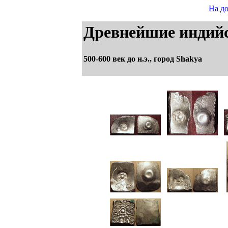
На д
Древнейшие индий
500-600 век до н.э., город Shakya